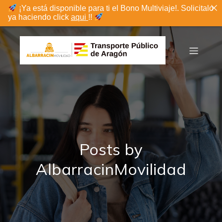
¡Ya está disponible para ti el Bono Multiviaje!. Solicitalo
ya haciendo click
aqui
!!
Posts by
AlbarracinMovilidad